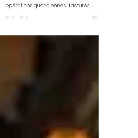
su qu’elle attendait
Chaque entreprise a ses “méchants”. Ils
se cachent dans l’ombre des
opérations quotidiennes : factures
perdues, comptes non équilibrés,...