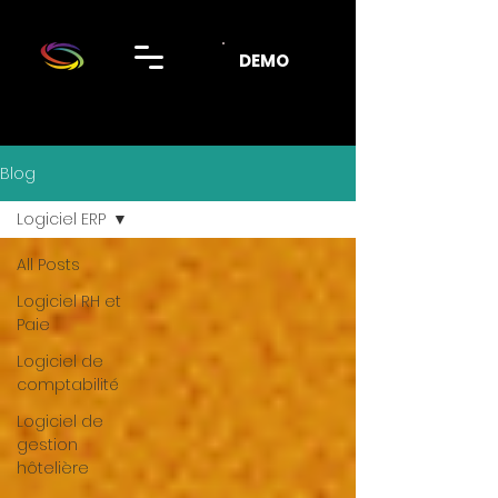
DEMO
Blog
Logiciel ERP
All Posts
Logiciel RH et
Paie
Logiciel de
comptabilité
Logiciel de
gestion
hôtelière