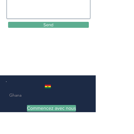
Send
Ghana
Commencez avec nous
08h00 - 17h00 (GMT), du lundi au vendredi
Bureaux Regus 19, rue Kofi Annan