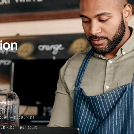
ion
 de restaurant
our donner aux