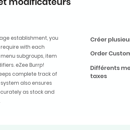
et modificateurs
age establishment, you
Créer plusie
require with each
Order Custom
 menu subgroups, item
fiers. eZee Burrp!
Différents me
eps complete track of
taxes
e system also ensures
ccurately as stock and
.