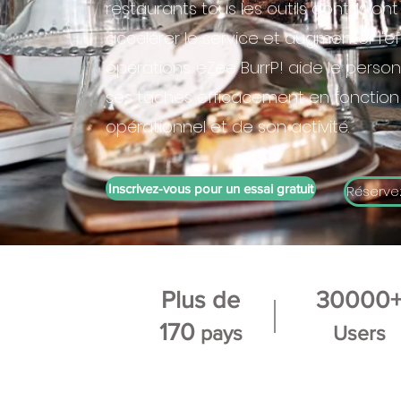
restaurants tous les outils dont ils on
accélérer le service et augmenter l'ef
opérations. eZee BurrP! aide le perso
ses tâches efficacement en fonction 
opérationnel et de son activité.
Inscrivez-vous pour un essai gratuit
Réserve
Plus de
30000
170
pays
Users