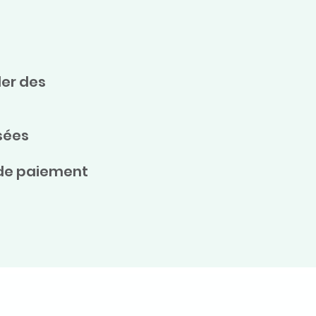
ler des
sées
de paiement