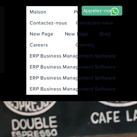
Appelez-nous
Maison
Products
Contactez-nous
Contactez-nous
New Page
New Page
Blog
Careers
Country
ERP Business Management Software
ERP Business Management Software
ERP Business Management Software
ERP Business Management Software