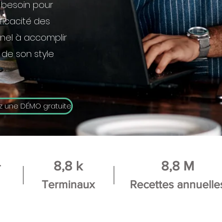
t besoin pour
ficacité des
nnel à accomplir
de son style
z une DÉMO gratuite
+
8,8 k
8,8 M
Terminaux
Recettes annuelle