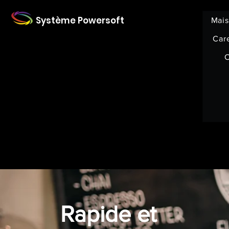
Système Powersoft
Mai
Car
C
Rapide et