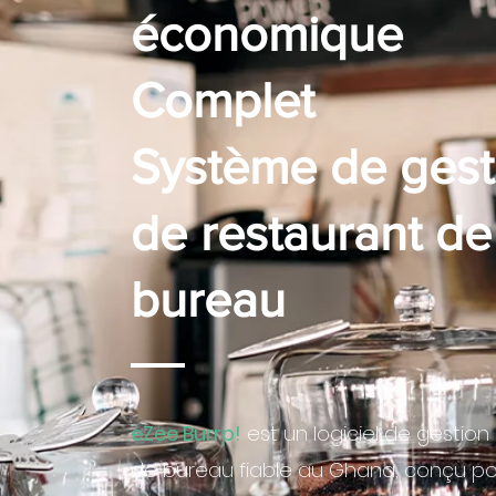
économique
Complet
Système de gest
de restaurant de
bureau
eZee Burrp!
est un logiciel de gestion
de bureau fiable au Ghana, conçu p