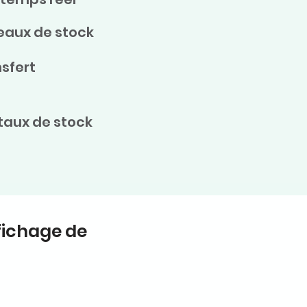
veaux de stock
nsfert
 taux de stock
fichage de