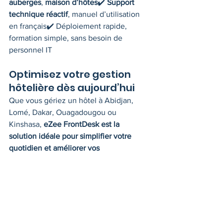
auberges
, 
maison d’hôtes
✔️ 
Support 
technique réactif
, manuel d’utilisation 
en français✔️ Déploiement rapide, 
formation simple, sans besoin de 
personnel IT
Optimisez votre gestion 
hôtelière dès aujourd’hui
Que vous gériez un hôtel à Abidjan, 
Lomé, Dakar, Ouagadougou ou 
Kinshasa, 
eZee FrontDesk est la 
solution idéale pour simplifier votre 
quotidien et améliorer vos 
performances
.
Demandez une démo gratuite
 et 
découvrez comment ce logiciel peut 
transformer votre établissement.